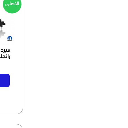
الاصلی
مبرد 
رانجلر3.6 2016-26