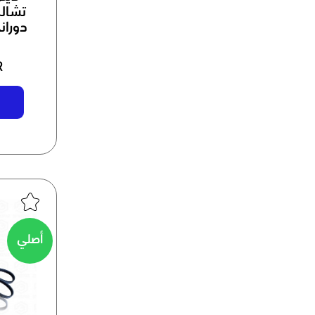
تشالن
دوران
R
أصلي