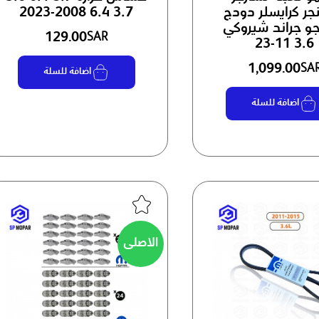
جر كرايسلر دودج
3.7 6.4 2008-2023
جو جراند شيروكي
129.00
SAR
3.6 11-23
1,099.00
SA
اضافة للسلة
اضافة للسلة
الاصلی