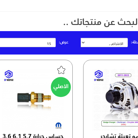
بحث عن منتجاتك ..
طة:
عرض:
الاصلي
و تعبئة تشارجر
حساس حرارة 5.7 6.1 3.6