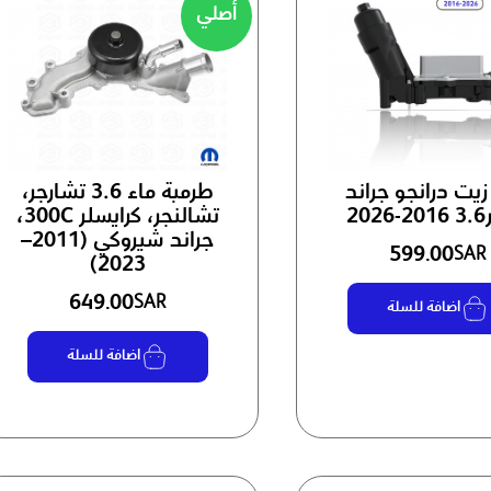
أصلي
زيت درانجو جراند
طرمبة ماء 3.6 تشارجر،
20
تشالنجر، كرايسلر 300C،
جراند شيروكي (2011–
599.00
SAR
2023)
649.00
SAR
اضافة للسلة
اضافة للسلة