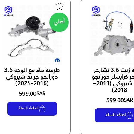
أصلي
طرمبة زيت 3.6 تشارجر
طرمبة ماء مع الوجه 3.6
ر كرايسلر دورانجو
دورانجو جراند شيروكي
جراند شيروكي (2011–
(2016–2024)
2018)
599.00
SAR
599.00
SAR
اضافة للسلة
اضافة للسلة