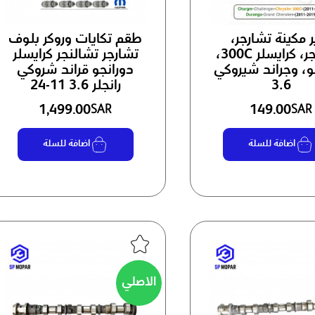
 مكينة تشارجر،
طقم تكايات وروكر بلوف
تشالنجر، كرايسلر 300C،
تشارجر تشالنجر كرايسلر
و، وجراند شيروكي
دورانجو قراند شروكي
3.6
رانجلر 3.6 11-24
1,499.00
149.00
SAR
SAR
اضافة للسلة
اضافة للسلة
الاصلي