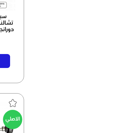
سير
دورانج
الاصلي