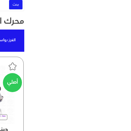
محرك ال
الفرز بواس
أصلي
دينم