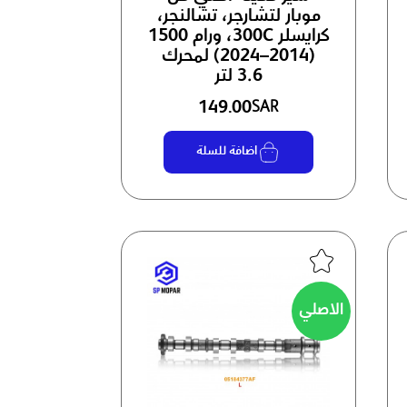
موبار لتشارجر، تشالنجر،
كرايسلر 300C، ورام 1500
(2014–2024) لمحرك
3.6 لتر
149.00
SAR
اضافة للسلة
الاصلي