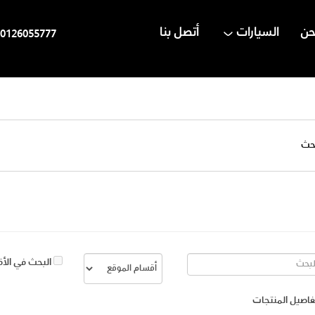
حن
السيارات
أتصل بنا
0126055777
حث
البحث في الأق
فاصيل المنتجات