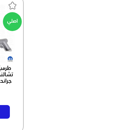
اصلي
تشالنج