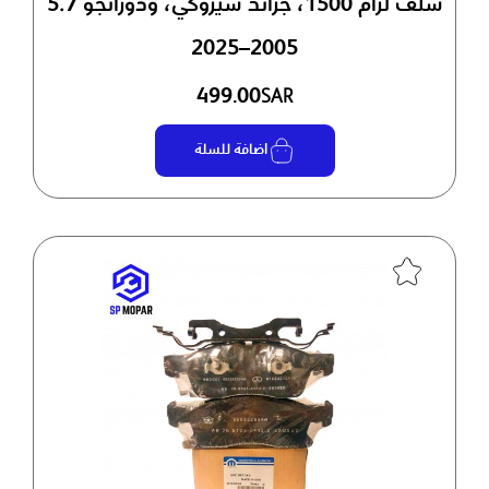
سلف لرام 1500، جراند شيروكي، ودورانجو 5.7
2005–2025
499.00
SAR
اضافة للسلة